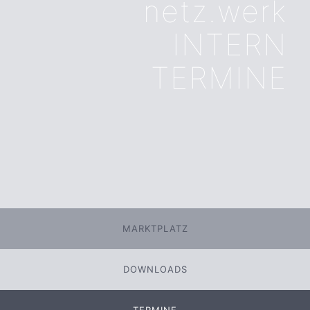
netz.werk
INTERN
TERMINE
MARKTPLATZ
DOWNLOADS