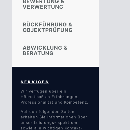
BEWERTUNG &
VERWERTUNG
RÜCKFÜHRUNG &
OBJEKTPRÜFUNG
ABWICKLUNG &
BERATUNG
SERVICES
Wir verfügen über ein
Höchstmaß an Erfahrungen,
Professionalität und Kompetenz.
Auf den folgenden Seiten
erhalten Sie Informationen über
unser Leistungs- spektrum
sowie alle wichtigen Kontakt-