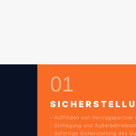
01
SICHERSTELL
- Auffinden von Vertragspartner
- Stilllegung und Außerbetriebs
- Sofortige Sicherstellung des G