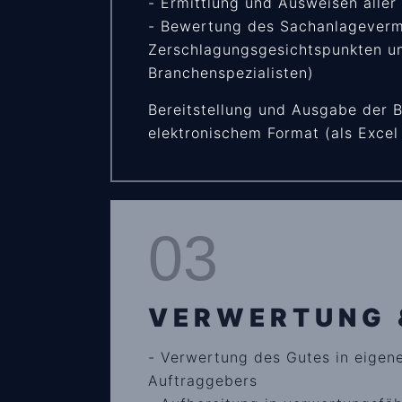
- Ermittlung und Ausweisen alle
- Bewertung des Sachanlagevermö
Zerschlagungsgesichtspunkten un
Branchenspezialisten)
Bereitstellung und Ausgabe der 
elektronischem Format (als Excel
03
VERWERTUNG 
- Verwertung des Gutes in eige
Auftraggebers