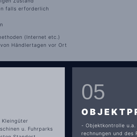
higen Zustand
 falls erforderlich
rn
ethoden (Internet etc.)
 von Händlertagen vor Ort
05
OBJEKTP
 Kleingüter
- Objektkontrolle u.a
schinen u. Fuhrparks
rechnungen und des F
sten Standort