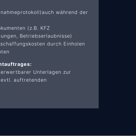
rnahmeprotokoll)auch während der
okumenten (z.B. KFZ
ungen, Betriebserlaubnisse)
schaffungskosten durch Einholen
oten
tauftrages:
verwertbarer Unterlagen zur
evtl. auftretenden