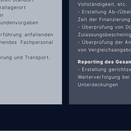
Vollständigkeit, etc.
allagerort
- Erstellung Ab-/Übe
er
Zeit der Finanzierung
 Kundenvorgaben
- Überprüfung von D
rführung anfallenden
Zulassungsbescheinig
hendes Fachpersonal
- Überprüfung der An
von Vergleichsangeb
erung und Transport.
Reporting des Gesam
- Erstellung gerichts
Weiterverfolgung bei 
Unterdeckungen