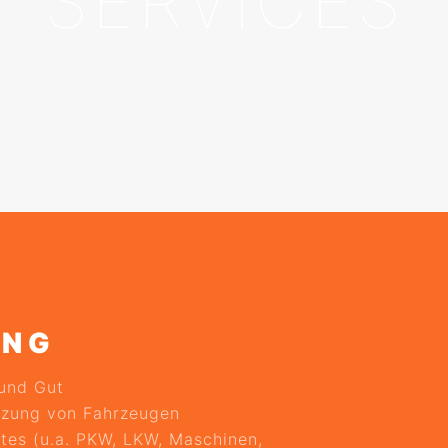
SERVICES
UNG
 und Gut
etzung von Fahrzeugen
utes (u.a. PKW, LKW, Maschinen,